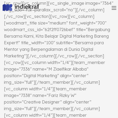
[vc_row][vc_column][vc_single_image image=”7364″
img_size=”full” parallax_scroll=”no”][/vc_column]
[/vc_row][vc_section][vc_row][vc_column]
[woodmart_title size=”medium” font_weight=”700″
woodmart_css_id=”62f2ff0726bef” title=”Bergabung
Bersama Kami, Kita Belajar Digital Marketing Bareng
Expert!” title_width=”100″ subtitle=”Bersama para
Mentor yang Berpengalaman di Dunia Digital
Marketing”][/vc_column][/vc_row][/vc_section]
[vc_row][vc_column width=”1/4″][team_member
image=”7336″ name=”M Ziaelfikar Albaba”
position=”Digital Marketing” align=”center”
img_size=”full”][/team_member][/vc_column]
[vc_column width=”1/4″][team_member
image=”7338″ name=”Fariz Rizky W”
position=”Creative Designer” align=”center”
img_size=”full”][/team_member][/vc_column]
[vc_column width=”1/4″][team_member