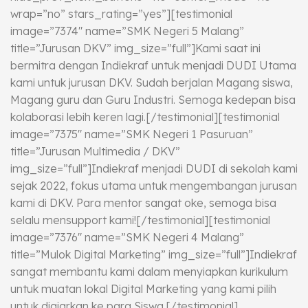
wrap=”no” stars_rating=”yes”][testimonial
image=”7374″ name=”SMK Negeri 5 Malang”
title=”Jurusan DKV” img_size=”full”]Kami saat ini
bermitra dengan Indiekraf untuk menjadi DUDI Utama
kami untuk jurusan DKV. Sudah berjalan Magang siswa,
Magang guru dan Guru Industri. Semoga kedepan bisa
kolaborasi lebih keren lagi.[/testimonial][testimonial
image=”7375″ name=”SMK Negeri 1 Pasuruan”
title=”Jurusan Multimedia / DKV”
img_size=”full”]Indiekraf menjadi DUDI di sekolah kami
sejak 2022, fokus utama untuk mengembangan jurusan
kami di DKV. Para mentor sangat oke, semoga bisa
selalu mensupport kami![/testimonial][testimonial
image=”7376″ name=”SMK Negeri 4 Malang”
title=”Mulok Digital Marketing” img_size=”full”]Indiekraf
sangat membantu kami dalam menyiapkan kurikulum
untuk muatan lokal Digital Marketing yang kami pilih
untuk diajarkan ke para Siswa.[/testimonial]