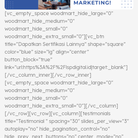
[vc_empty_space woodmart_hide_large=”0″
woodmart_hide_medium=”0″
woodmart_hide_small=”0″
woodmart_hide_extra_small=”0″][vc_btn
title=”Dapatkan Sertifikasi Lainnya” shape=”square”
color=”blue” size=”lg” align=”center”
button_block=”true”
link=”url:https%3A%2F%2Flspdigital.id|target:_blank”]
[/vc_column_inner][/vc_row_inner]
[vc_empty_space woodmart_hide_large=”0″
woodmart_hide_medium=”0″
woodmart_hide_small=”0″
woodmart_hide_extra_small=”0″][/vc_column]
[/vc_row][vc_row][vc_column][testimonials
title=”Testimonial ” spacing=”30″ slides_per_view=”3″
autoplay=”no” hide_pagination_control=”no”
hide_prev_next_buttons=”no” center_mode=”no”