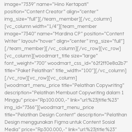
image=”7339″ name=”Hino Kertapati”
position=”Content Creator” align=”center”
img_size=”full”][/team_member][/vc_column]
[vc_column width=”1/4″][team_member
image=”7340″ name=”Mardina CP” position=”Content
Writer” layout=”hover” align=”center” img_size=”full”]
[/team_member][/vc_column][/vc_row][vc_row]
[vc_column][woodmart_title size=”large”
font_weight=”700″ woodmart_css_id=”62f2ff0e8a2b7″
title=”Paket Pelatihan” title_width=”100″][/vc_column]
[/vc_row][vc_row][vc_column]
[woodmart_menu_price title=”Pelatihan Copywriting”
description=”Pelatihan Membuat Copywriting dalam 1
Minggu” price=”Rp100.000,-” link=”url:%23|title:%23″
img_id=”7366″][woodmart_menu_price
title=”Pelatihan Design Content” description=”Pelatihan
Design menggunakan Figma untuk Content Sosial
Media” price=”Rp300.000,-” link=”url:%23|title:%23″