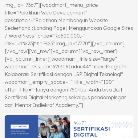
img_id=”7367″][woodmart_menu_price
title=”Pelatihan Web Development”
description=”Pelatihan Membangun Website
Sederhana (Landing Page) Menggunakan Google Sites
/ WordPress” price=”Rp500.000,-”
link=”url:%23|title:%23″ img_id=”7370″][/vc_column]
[/vc_row][vc_row][vc_column][vc_row_inner]
[vc_column_inner][woodmart_title size=”large”
woodmart_css_id=”62f3061adac44″ title=”Program
Kolaborasi Sertifikasi dengan LSP Digital Teknologi”
woodmart_empty_space=”” title_width=”100″
after_title=”Hanya dengan 750ribu, Anda bisa Ikut
Sertifikasi Digital Marketing sekaligus pendampingan
dari Mentor Indiekraf Academy.”]